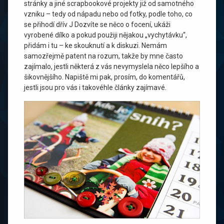
stránky a jiné scrapbookové projekty již od samotného
vzniku – tedy od nápadu nebo od fotky, podle toho, co
se přihodí dřív J Dozvíte se něco o focení, ukáži
vyrobené dílko a pokud použiji nějakou „vychytávku“,
přidám i tu – ke skouknutí a k diskuzi. Nemám
samozřejmě patent na rozum, takže by mne často
zajímalo, jestli některá z vás nevymyslela něco lepšího a
šikovnějšího. Napiště mi pak, prosím, do komentářů,
jestli jsou pro vás i takovéhle články zajímavé.