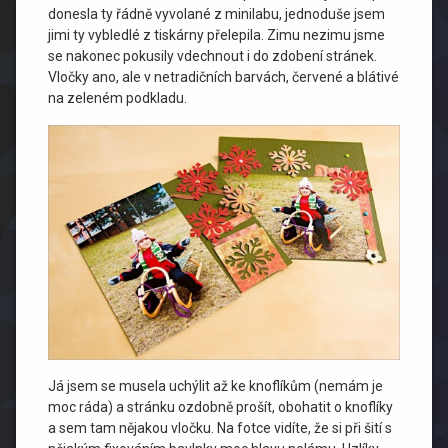
donesla ty řádně vyvolané z minilabu, jednoduše jsem
jimi ty vybledlé z tiskárny přelepila. Zimu nezimu jsme
se nakonec pokusily vdechnout i do zdobení stránek.
Vločky ano, ale v netradičních barvách, červené a blátivé
na zeleném podkladu.
Já jsem se musela uchýlit až ke knoflíkům (nemám je
moc ráda) a stránku ozdobně prošít, obohatit o knoflíky
a sem tam nějakou vločku. Na fotce vidíte, že si při šití s