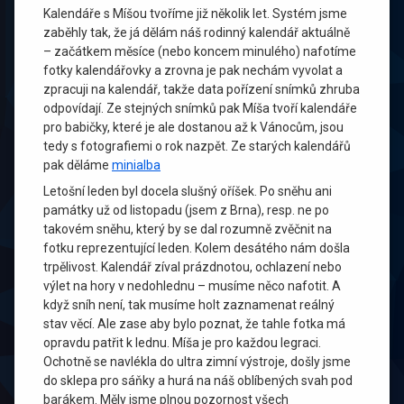
Kalendáře s Míšou tvoříme již několik let. Systém jsme
zaběhly tak, že já dělám náš rodinný kalendář aktuálně
– začátkem měsíce (nebo koncem minulého) nafotíme
fotky kalendářovky a zrovna je pak nechám vyvolat a
zpracuji na kalendář, takže data pořízení snímků zhruba
odpovídají. Ze stejných snímků pak Míša tvoří kalendáře
pro babičky, které je ale dostanou až k Vánocům, jsou
tedy s fotografiemi o rok nazpět. Ze starých kalendářů
pak děláme
minialba
Letošní leden byl docela slušný oříšek. Po sněhu ani
památky už od listopadu (jsem z Brna), resp. ne po
takovém sněhu, který by se dal rozumně zvěčnit na
fotku reprezentující leden. Kolem desátého nám došla
trpělivost. Kalendář zíval prázdnotou, ochlazení nebo
výlet na hory v nedohlednu – musíme něco nafotit. A
když sníh není, tak musíme holt zaznamenat reálný
stav věcí. Ale zase aby bylo poznat, že tahle fotka má
opravdu patřit k lednu. Míša je pro každou legraci.
Ochotně se navlékla do ultra zimní výstroje, došly jsme
do sklepa pro sáňky a hurá na náš oblíbených svah pod
barákem. Měly jsme plnou pozornost všech