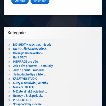
Astarte
kalendář
Kategorie
BIG SHOT – rady, tipy, návody
CO POUŽÍVÁ SCRAPAŘKA…
Co se jinam nevešlo :-)
Hurá SADY
INSPIRACE pro Vás
Jak s tím pracovat … pomůcky
Jak to použít … materiál
Jednoduché tipy a triky …
KREATIVNÍ STUDIO
Kurzy a setkávání, veletrhy
Měsíční SKETCH
Můžete si také objednat …
Návody … krok po kroku
PROJECT LIFE
Scrapbookový slovník