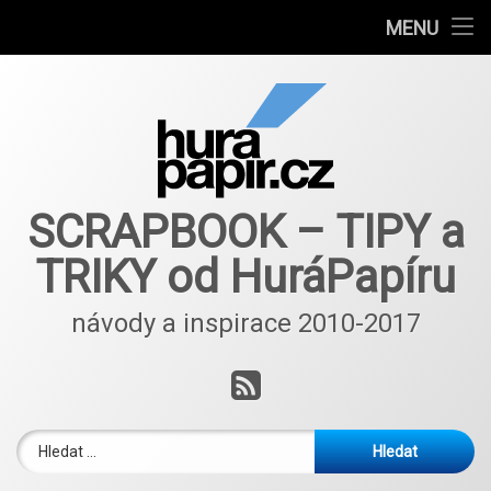
Návody
MENU
Přejít
Autoři článků
k
obsahu
E-shop
webu
Nové nápady a inspirace ScrapBlog od 2018
SCRAPBOOK – TIPY a
TRIKY od HuráPapíru
návody a inspirace 2010-2017
RSS
Vyhledávání