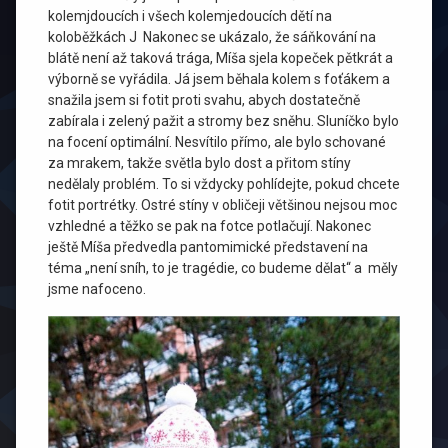
kolemjdoucích i všech kolemjedoucích dětí na
koloběžkách J Nakonec se ukázalo, že sáňkování na
blátě není až taková trága, Míša sjela kopeček pětkrát a
výborně se vyřádila. Já jsem běhala kolem s foťákem a
snažila jsem si fotit proti svahu, abych dostatečně
zabírala i zelený pažit a stromy bez sněhu. Sluníčko bylo
na focení optimální. Nesvítilo přímo, ale bylo schované
za mrakem, takže světla bylo dost a přitom stíny
nedělaly problém. To si vždycky pohlídejte, pokud chcete
fotit portrétky. Ostré stíny v obličeji většinou nejsou moc
vzhledné a těžko se pak na fotce potlačují. Nakonec
ještě Míša předvedla pantomimické představení na
téma „není sníh, to je tragédie, co budeme dělat“ a měly
jsme nafoceno.