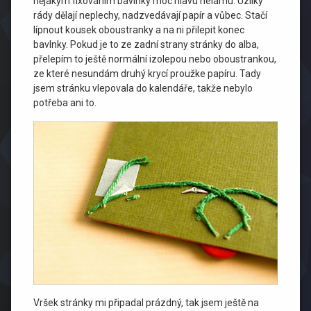
nějakým fixováním bavlnky moc hlavu nelámu. Uzlíky
rády dělají neplechy, nadzvedávají papír a vůbec. Stačí
lípnout kousek oboustranky a na ni přilepit konec
bavlnky. Pokud je to ze zadní strany stránky do alba,
přelepím to ještě normální izolepou nebo oboustrankou,
ze které nesundám druhý krycí proužke papíru. Tady
jsem stránku vlepovala do kalendáře, takže nebylo
potřeba ani to.
Vršek stránky mi připadal prázdný, tak jsem ještě na