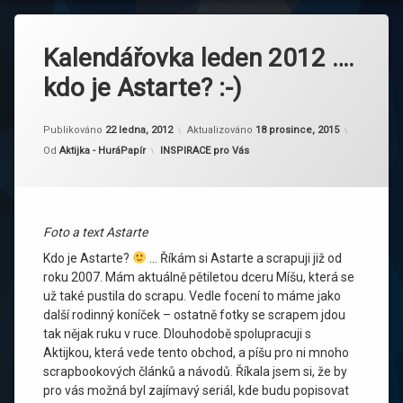
Kalendářovka leden 2012 ….
kdo je Astarte? :-)
Publikováno
22 ledna, 2012
Aktualizováno
18 prosince, 2015
Kategorie:
Od
Aktijka - HuráPapír
INSPIRACE pro Vás
Foto a text Astarte
Kdo je Astarte?
… Říkám si Astarte a scrapuji již od
roku 2007. Mám aktuálně pětiletou dceru Míšu, která se
už také pustila do scrapu. Vedle focení to máme jako
další rodinný koníček – ostatně fotky se scrapem jdou
tak nějak ruku v ruce. Dlouhodobě spolupracuji s
Aktijkou, která vede tento obchod, a píšu pro ni mnoho
scrapbookových článků a návodů. Říkala jsem si, že by
pro vás možná byl zajímavý seriál, kde budu popisovat