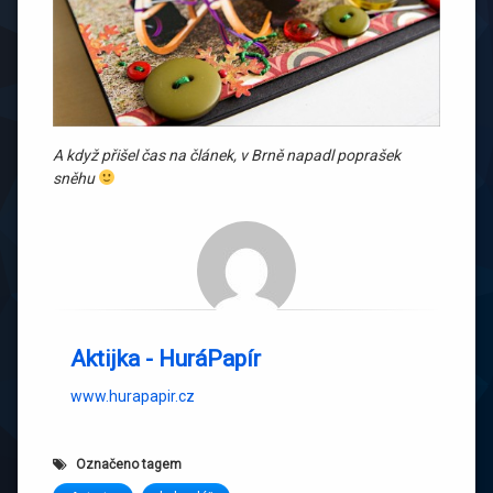
A když přišel čas na článek, v Brně napadl poprašek
sněhu
Aktijka - HuráPapír
www.hurapapir.cz
Označeno tagem