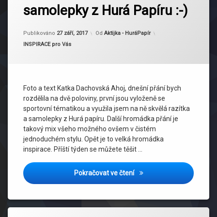
samolepky z Hurá Papíru :-)
Aktualizováno
27 září, 2017
Publikováno
27 září, 2017
Od
Aktijka - HuráPapír
Kategorie:
INSPIRACE pro Vás
Foto a text Katka Dachovská Ahoj, dnešní přání bych
rozdělila na dvě poloviny, první jsou vyloženě se
sportovní tématikou a využila jsem na ně skvělá razítka
a samolepky z Hurá papíru. Další hromádka přání je
takový mix všeho možného ovšem v čistém
jednoduchém stylu. Opět je to velká hromádka
inspirace. Příští týden se můžete těšit …
Inspirace od Katky Dachov
Pokračovat ve čtení