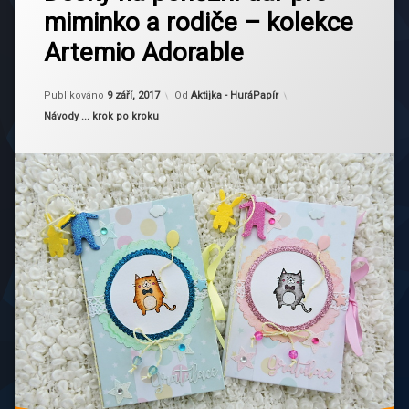
miminko a rodiče – kolekce
Artemio Adorable
Aktualizováno
9 září, 2017
Publikováno
9 září, 2017
Od
Aktijka - HuráPapír
Kategorie:
Návody ... krok po kroku