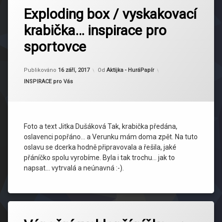
Exploding box / vyskakovací
krabička… inspirace pro
sportovce
Aktualizováno
16 září, 2017
Publikováno
16 září, 2017
Od
Aktijka - HuráPapír
Kategorie:
INSPIRACE pro Vás
Foto a text Jitka Dušáková Tak, krabička předána,
oslavenci popřáno… a Verunku mám doma zpět. Na tuto
oslavu se dcerka hodně připravovala a řešila, jaké
přáníčko spolu vyrobíme. Byla i tak trochu… jak to
napsat… vytrvalá a neúnavná :-).