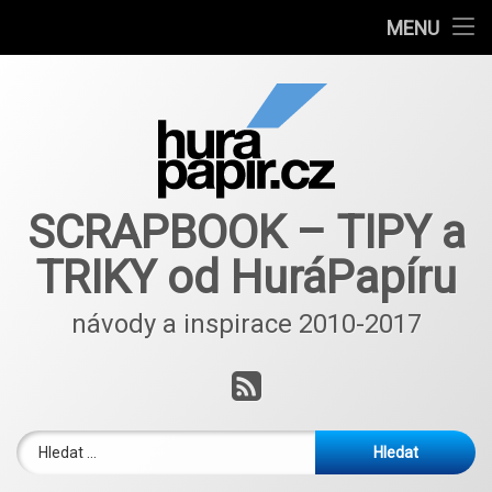
Návody
MENU
Přejít
Autoři článků
k
obsahu
E-shop
webu
Nové nápady a inspirace ScrapBlog od 2018
SCRAPBOOK – TIPY a
TRIKY od HuráPapíru
návody a inspirace 2010-2017
RSS
Vyhledávání