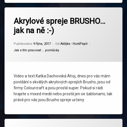
Akrylové spreje BRUSHO…
jak na ně :-)
Aktualizováno
9 října, 2017
Publikováno
9 října, 2017
Od
Aktijka - HuráPapír
Kategorie:
Jak s tím pracovat ... pomůcky
Video a text Katka Dachovská Ahoj, dnes pro vás mám
povídání o skvělých akrylových sprejích Brusho, jsou od
firmy Colourcraft a jsou prostě super. Pokud si rádi
hrajete s mixed medii nebo prostě jen se šablonami, tak
právě pro vás jsou Brusho spreje určeny.