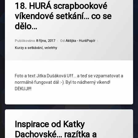
18. HURÁ scrapbookové
víkendové setkání… co se
dělo…
Aktualizováno
8 října, 2017
Publikováno
8 října, 2017
Od
Aktijka - HuráPapír
Kategorie:
Kurzy a setkávání, veletrhy
Foto a text Jitka Dušáková Uff… a teď se vzpamatovat a
normálně fungovat dál :-). Byl to nádherný víkend!
DĚKUJI!!!
Inspirace od Katky
Dachovské… razítka a