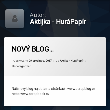
Autor:
Aktijka - HuráPapír
NOVÝ BLOG…
Aktualizováno
29 prosince, 2017
Publikováno
29 prosince, 2017
Od
Aktijka - HuráPapír
Kategorie:
Uncategorized
Náš nový blog najdete na stránkách www.scrapblog.cz
nebo www.scrapbook.cz