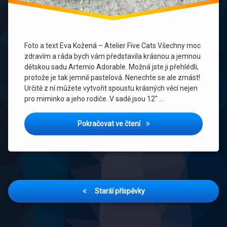
Foto a text Eva Kožená – Atelier Five Cats Všechny moc
zdravím a ráda bych vám představila krásnou a jemnou
dětskou sadu Artemio Adorable. Možná jste ji přehlédli,
protože je tak jemně pastelová. Nenechte se ale zmást!
Určitě z ní můžete vytvořit spoustu krásných věcí nejen
pro miminko a jeho rodiče. V sadě jsou 12″ …
Desky na peněžní dar pro 
Pokračovat ve čtení
Navigace
Starší příspěvky
pro
příspěvky