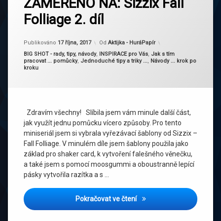
ZAMĚŘENO NA: Sizzix Fall
Folliage 2. díl
Publikováno
17 října, 2017
Od
Aktijka - HuráPapír
Kategorie:
BIG SHOT - rady, tipy, návody
,
INSPIRACE pro Vás
,
Jak s tím
pracovat ... pomůcky
,
Jednoduché tipy a triky ...
,
Návody ... krok po
kroku
Zdravím všechny! Slíbila jsem vám minule další část,
jak využít jednu pomůcku vícero způsoby. Pro tento
miniseriál jsem si vybrala vyřezávací šablony od Sizzix –
Fall Folliage. V minulém díle jsem šablony použila jako
základ pro shaker card, k vytvoření falešného věnečku,
a také jsem s pomocí moosgummi a oboustranně lepící
pásky vytvořila razítka a s …
ZAMĚŘENO NA: Sizzix Fall Fo
Pokračovat ve čtení