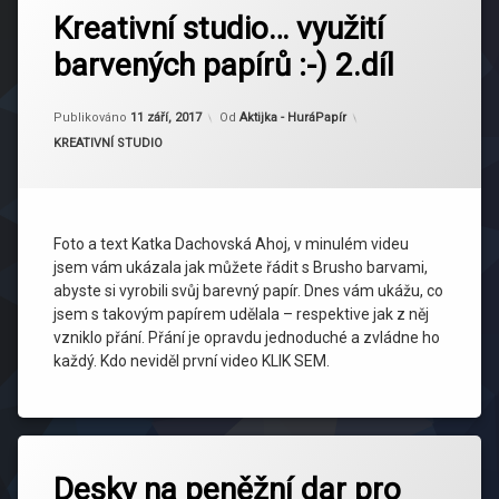
Kreativní studio… využití
barvených papírů :-) 2.díl
Aktualizováno
11 září, 2017
Publikováno
11 září, 2017
Od
Aktijka - HuráPapír
Kategorie:
KREATIVNÍ STUDIO
Foto a text Katka Dachovská Ahoj, v minulém videu
jsem vám ukázala jak můžete řádit s Brusho barvami,
abyste si vyrobili svůj barevný papír. Dnes vám ukážu, co
jsem s takovým papírem udělala – respektive jak z něj
vzniklo přání. Přání je opravdu jednoduché a zvládne ho
každý. Kdo neviděl první video KLIK SEM.
Desky na peněžní dar pro