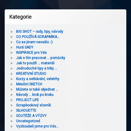
Kategorie
BIG SHOT – rady, tipy, návody
CO POUŽÍVÁ SCRAPAŘKA…
Co se jinam nevešlo :-)
Hurá SADY
INSPIRACE pro Vás
Jak s tím pracovat … pomůcky
Jak to použít … materiál
Jednoduché tipy a triky …
KREATIVNÍ STUDIO
Kurzy a setkávání, veletrhy
Měsíční SKETCH
Můžete si také objednat …
Návody … krok po kroku
PROJECT LIFE
Scrapbookový slovník
SILHOUETTE
SOUTĚŽE A VÝZVY
Uncategorized
Vyzkoušeli jsme pro Vás…