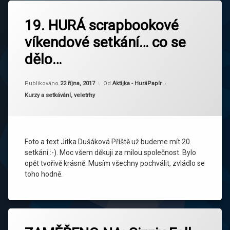
19. HURÁ scrapbookové
víkendové setkání… co se
dělo…
Publikováno
22 října, 2017
Od
Aktijka - HuráPapír
Kategorie:
Kurzy a setkávání, veletrhy
Foto a text Jitka Dušáková Příště už budeme mít 20.
setkání :-). Moc všem děkuji za milou společnost. Bylo
opět tvořivě krásně. Musím všechny pochválit, zvládlo se
toho hodně.