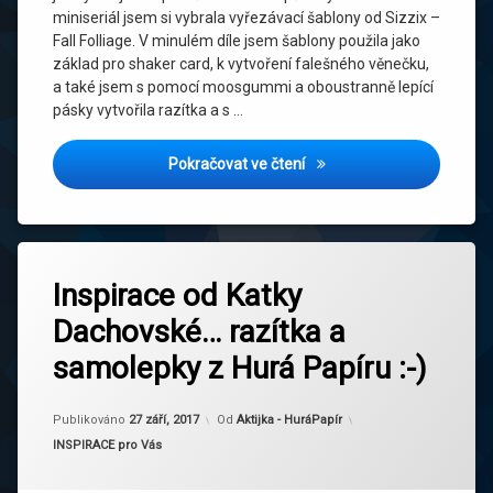
miniseriál jsem si vybrala vyřezávací šablony od Sizzix –
Fall Folliage. V minulém díle jsem šablony použila jako
základ pro shaker card, k vytvoření falešného věnečku,
a také jsem s pomocí moosgummi a oboustranně lepící
pásky vytvořila razítka a s …
ZAMĚŘENO NA: Sizzix Fall Fo
Pokračovat ve čtení
Inspirace od Katky
Dachovské… razítka a
samolepky z Hurá Papíru :-)
Aktualizováno
27 září, 2017
Publikováno
27 září, 2017
Od
Aktijka - HuráPapír
Kategorie:
INSPIRACE pro Vás