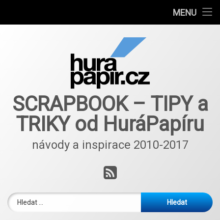
Návody
MENU
Přejít
Autoři článků
k
obsahu
E-shop
webu
Nové nápady a inspirace ScrapBlog od 2018
SCRAPBOOK – TIPY a
TRIKY od HuráPapíru
návody a inspirace 2010-2017
RSS
Vyhledávání