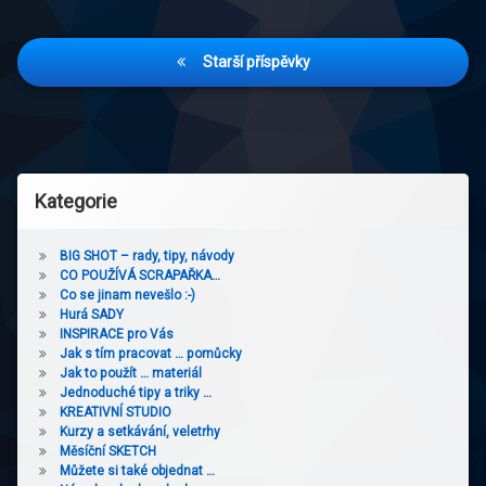
Navigace
Starší příspěvky
pro
příspěvky
Kategorie
BIG SHOT – rady, tipy, návody
CO POUŽÍVÁ SCRAPAŘKA…
Co se jinam nevešlo :-)
Hurá SADY
INSPIRACE pro Vás
Jak s tím pracovat … pomůcky
Jak to použít … materiál
Jednoduché tipy a triky …
KREATIVNÍ STUDIO
Kurzy a setkávání, veletrhy
Měsíční SKETCH
Můžete si také objednat …