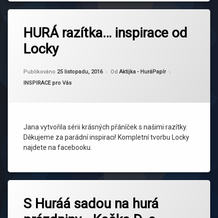
HURÁ razítka… inspirace od
Locky
Aktualizováno
25 listopadu, 2016
Publikováno
25 listopadu, 2016
Od
Aktijka - HuráPapír
Kategorie:
INSPIRACE pro Vás
Jana vytvořila sérii krásných přáníček s našimi razítky.
Děkujeme za parádní inspiraci! Kompletní tvorbu Locky
najdete na facebooku.
S Huráá sadou na hurá