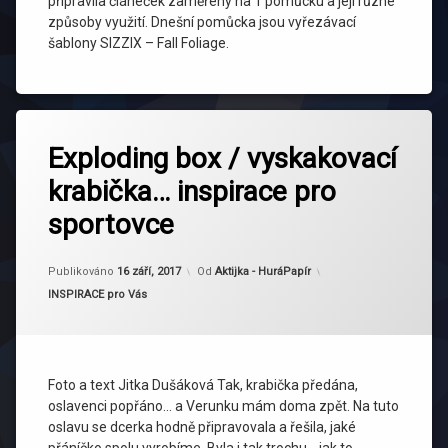
připravila článeček zaměřený na 1 pomůcku a její různé
způsoby využití. Dnešní pomůcka jsou vyřezávací
šablony SIZZIX – Fall Foliage.
Exploding box / vyskakovací
krabička… inspirace pro
sportovce
Aktualizováno
16 září, 2017
Publikováno
16 září, 2017
Od
Aktijka - HuráPapír
Kategorie:
INSPIRACE pro Vás
Foto a text Jitka Dušáková Tak, krabička předána,
oslavenci popřáno… a Verunku mám doma zpět. Na tuto
oslavu se dcerka hodně připravovala a řešila, jaké