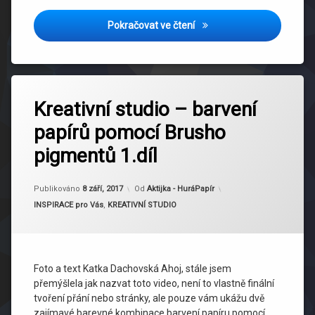
Vánoční rychlopřáníčka… s 
Pokračovat ve čtení
Kreativní studio – barvení
papírů pomocí Brusho
pigmentů 1.díl
Aktualizováno
11 září, 2017
Publikováno
8 září, 2017
Od
Aktijka - HuráPapír
Kategorie:
INSPIRACE pro Vás
,
KREATIVNÍ STUDIO
Foto a text Katka Dachovská Ahoj, stále jsem
přemýšlela jak nazvat toto video, není to vlastně finální
tvoření přání nebo stránky, ale pouze vám ukážu dvě
zajímavé barevné kombinace barvení papíru pomocí