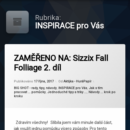
Rubrika:
INSPIRACE pro Vás
ZAMĚŘENO NA: Sizzix Fall
Folliage 2. díl
Publikováno
17 října, 2017
Od
Aktijka - HuráPapír
Kategorie:
BIG SHOT - rady, tipy, návody
,
INSPIRACE pro Vás
,
Jak s tím
pracovat ... pomůcky
,
Jednoduché tipy a triky ...
,
Návody ... krok po
kroku
Zdravím všechny! Slíbila jsem vám minule další část,
jak využít jednu pomůcku vícero způsoby. Pro tento