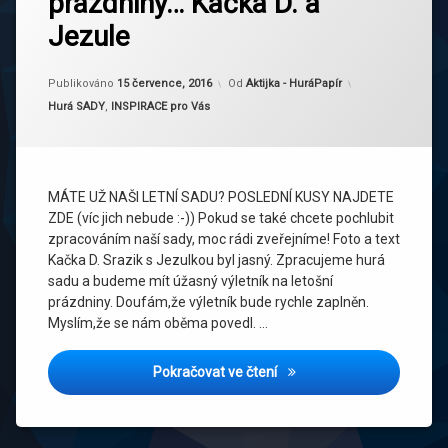
prázdniny… Kačka D. a
Jezule
Aktualizováno
15 července, 2016
Publikováno
15 července, 2016
Od
Aktijka - HuráPapír
Kategorie:
Hurá SADY
,
INSPIRACE pro Vás
MÁTE UŽ NAŠI LETNÍ SADU? POSLEDNÍ KUSY NAJDETE
ZDE (víc jich nebude :-)) Pokud se také chcete pochlubit
zpracováním naší sady, moc rádi zveřejníme! Foto a text
Kačka D. Srazik s Jezulkou byl jasný. Zpracujeme hurá
sadu a budeme mít úžasný výletník na letošní
prázdniny. Doufám,že výletník bude rychle zaplněn.
Myslím,že se nám oběma povedl. …
S Huráá sadou na hurá prá
Pokračovat ve čtení