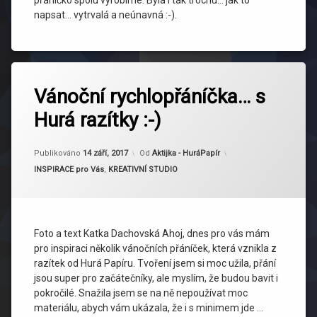
přáníčko spolu vyrobíme. Byla i tak trochu… jak to
napsat… vytrvalá a neúnavná :-).
Vánoční rychlopřáníčka… s
Hurá razítky :-)
Aktualizováno
16 září, 2017
Publikováno
14 září, 2017
Od
Aktijka - HuráPapír
Kategorie:
INSPIRACE pro Vás
,
KREATIVNÍ STUDIO
Foto a text Katka Dachovská Ahoj, dnes pro vás mám
pro inspiraci několik vánočních přáníček, která vznikla z
razítek od Hurá Papíru. Tvoření jsem si moc užila, přání
jsou super pro začátečníky, ale myslím, že budou bavit i
pokročilé. Snažila jsem se na ně nepoužívat moc
materiálu, abych vám ukázala, že i s minimem jde …