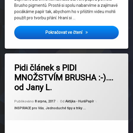
Brusho pigmentů. Prostě si spolu nabarvíme a zajímavě
pocákáme papír tak, abychom ho v příštím videu mohli
použít pro tvorbu přání. Hraní si …
Kreativní studio – barvení
Pokračovat ve čtení
Pidi článek s PIDI
MNOŽSTVÍM BRUSHA :-)….
od Jany L.
Publikováno
8 srpna, 2017
Od
Aktijka - HuráPapír
Kategorie:
INSPIRACE pro Vás
,
Jednoduché tipy a triky ...