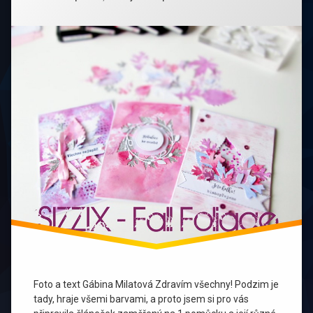
kurz
mixed
média
postup
přání
přáníčko
Foto a text Gábina Milatová Zdravím všechny! Podzim je
tady, hraje všemi barvami, a proto jsem si pro vás