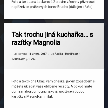
Foto a text Jana Lockerová Zdravím všechny příznivce i
nepříznivce práškových barev Brusho (dále jen břušo).
Tak trochu jiná kuchařka… s
razítky Magnolia
Aktualizováno
11 února, 2017
Publikováno
11 února, 2017
Od
Aktijka - HuráPapír
Kategorie:
INSPIRACE pro Vás
Foto a text Pona Ukáži vám dneska, jakým způsobem si
můžete ukládat vaše oblíbené recepty. A pokud máte
doma malou pomocnici jako já, určitě se jí budou
kartičky s Magnolkami líbit.