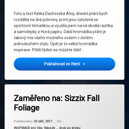
Foto a text Katka Dachovská Ahoj, dnešní přání bych
rozdělila na dvě poloviny, první jsou vyloženě se
sportovní tématikou a využila jsem na ně skvělá razítka
a samolepky z Hurá papíru. Další hromádka přání je
takový mix všeho možného ovšem v čistém
jednoduchém stylu. Opět je to velká hromádka
inspirace. Příští týden se můžete těšit …
Inspirace od Katky Dachov
Pokračovat ve čtení
Označeno
tagem
Zaměřeno na: Sizzix Fall
Big
Foliage
Shot
blahopřání
Aktualizováno
25 září, 2017
distress
Publikováno
25 září, 2017
Od
Kategorie:
INSPIRACE pro Vás
,
Návody ... krok po kroku
embossování