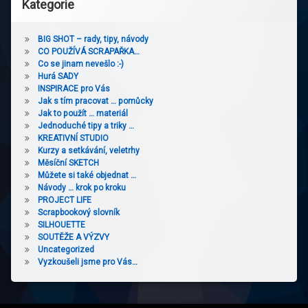
Kategorie
BIG SHOT – rady, tipy, návody
CO POUŽÍVÁ SCRAPAŘKA…
Co se jinam nevešlo :-)
Hurá SADY
INSPIRACE pro Vás
Jak s tím pracovat … pomůcky
Jak to použít … materiál
Jednoduché tipy a triky …
KREATIVNÍ STUDIO
Kurzy a setkávání, veletrhy
Měsíční SKETCH
Můžete si také objednat …
Návody … krok po kroku
PROJECT LIFE
Scrapbookový slovník
SILHOUETTE
SOUTĚŽE A VÝZVY
Uncategorized
Vyzkoušeli jsme pro Vás…