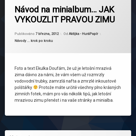
tagem
Návod na minialbum… JAK
Ekulka
VYKOUZLIT PRAVOU ZIMU
minialbum
zima
Publikováno
7 března, 2012
Od
Aktijka - HuráPapír
Kategorie:
Návody ... krok po kroku
Foto a text Ekulka Doufám, že už je letošní mrazivá
zima dávno za námi, že vám všem už rozmrzly
vodovodní trubky, zamrzlá nafta a zmrzlé inkoustové
polštářky
Protože máte určitě všechny plno krásných
zimních fotek, mám pro vás několik tipů, jak letošní
mrazivou zimu přenést i na vaše stránky a minialba.