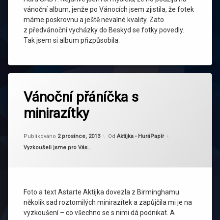
vánoční album, jenže po Vánocích jsem zjistila, že fotek
máme poskrovnu a ještě nevalné kvality. Zato
z předvánoční vycházky do Beskyd se fotky povedly.
Tak jsem si album přizpůsobila.
Označeno
tagem
Vánoční přáníčka s
Astarte
minirazítky
BIRMINGHAM
přání
Publikováno
2 prosince, 2013
Od
Aktijka - HuráPapír
Vánoce
Kategorie:
Vyzkoušeli jsme pro Vás...
zima
Foto a text Astarte Aktijka dovezla z Birminghamu
několik sad roztomilých minirazítek a zapůjčila mi je na
vyzkoušení – co všechno se s nimi dá podnikat. A