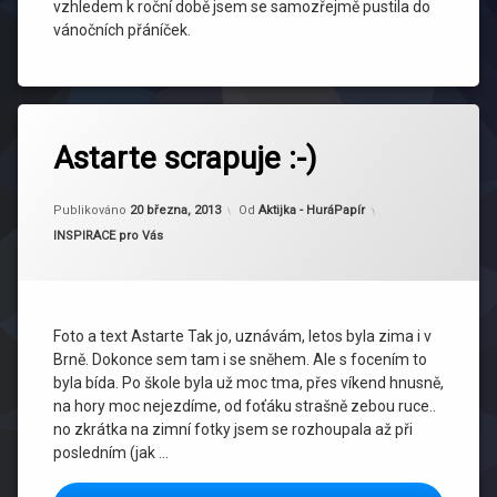
vzhledem k roční době jsem se samozřejmě pustila do
vánočních přáníček.
Označeno
tagem
Astarte scrapuje :-)
Astarte
zima
Aktualizováno
18 prosince, 2015
Publikováno
20 března, 2013
Od
Aktijka - HuráPapír
Kategorie:
INSPIRACE pro Vás
Foto a text Astarte Tak jo, uznávám, letos byla zima i v
Brně. Dokonce sem tam i se sněhem. Ale s focením to
byla bída. Po škole byla už moc tma, přes víkend hnusně,
na hory moc nejezdíme, od foťáku strašně zebou ruce..
no zkrátka na zimní fotky jsem se rozhoupala až při
posledním (jak …