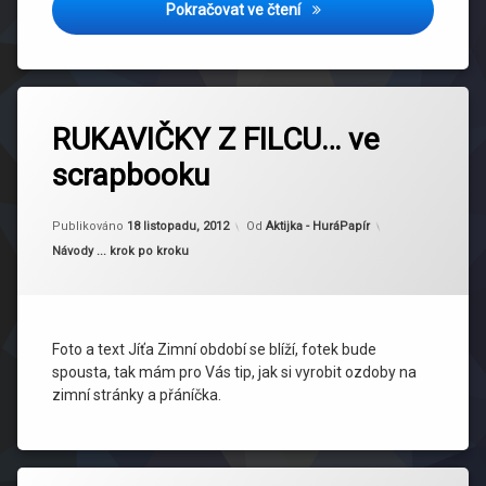
Astarte scrapuje
Pokračovat ve čtení
Označeno
tagem
RUKAVIČKY Z FILCU… ve
Jíťa
scrapbooku
přání
stránka
Aktualizováno
19 listopadu, 2012
Publikováno
18 listopadu, 2012
Od
Aktijka - HuráPapír
Vánoce
Kategorie:
Návody ... krok po kroku
zima
Foto a text Jíťa Zimní období se blíží, fotek bude
spousta, tak mám pro Vás tip, jak si vyrobit ozdoby na
zimní stránky a přáníčka.
Označeno