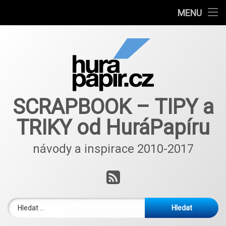
Návody
MENU
Přejít
Autoři článků
k
obsahu
E-shop
webu
Nové nápady a inspirace ScrapBlog od 2018
SCRAPBOOK – TIPY a
TRIKY od HuráPapíru
návody a inspirace 2010-2017
RSS
Vyhledávání