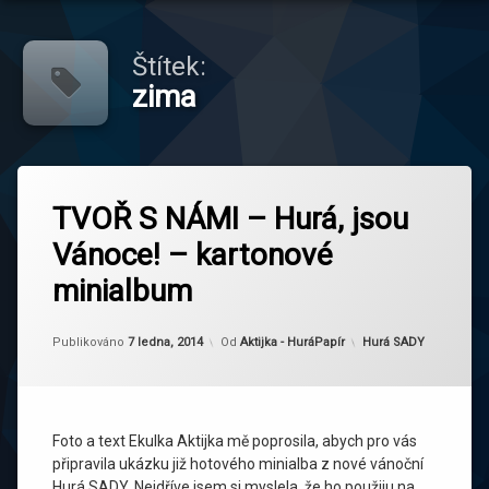
Štítek:
zima
Označeno
tagem
TVOŘ S NÁMI – Hurá, jsou
Ekulka
Vánoce! – kartonové
minialbum
minialbum
zima
Aktualizováno
7 ledna, 2014
Kategorie:
Publikováno
7 ledna, 2014
Od
Aktijka - HuráPapír
Hurá SADY
Foto a text Ekulka Aktijka mě poprosila, abych pro vás
připravila ukázku již hotového minialba z nové vánoční
Hurá SADY. Nejdříve jsem si myslela, že ho použiju na