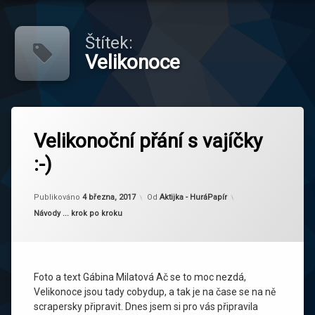
Štítek:
Velikonoce
Označeno
tagem
Velikonoční přání s vajíčky
Velikonoce
:-)
Aktualizováno
4 března, 2017
Publikováno
4 března, 2017
Od
Aktijka - HuráPapír
Kategorie:
Návody ... krok po kroku
Foto a text Gábina Milatová Ač se to moc nezdá,
Velikonoce jsou tady cobydup, a tak je na čase se na ně
scrapersky připravit. Dnes jsem si pro vás připravila