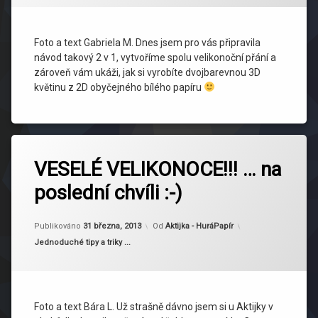
Foto a text Gabriela M. Dnes jsem pro vás připravila
návod takový 2 v 1, vytvoříme spolu velikonoční přání a
zároveň vám ukáži, jak si vyrobíte dvojbarevnou 3D
květinu z 2D obyčejného bílého papíru
Označeno
tagem
VESELÉ VELIKONOCE!!! … na
Velikonoce
poslední chvíli :-)
Aktualizováno
31 března, 2013
Publikováno
31 března, 2013
Od
Aktijka - HuráPapír
Kategorie:
Jednoduché tipy a triky ...
Foto a text Bára L. Už strašně dávno jsem si u Aktijky v