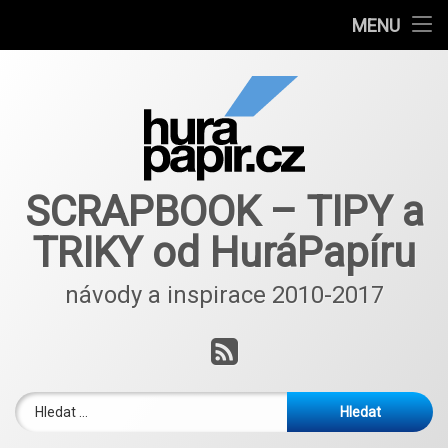
Návody
MENU
Přejít
Autoři článků
k
obsahu
E-shop
webu
Nové nápady a inspirace ScrapBlog od 2018
SCRAPBOOK – TIPY a
TRIKY od HuráPapíru
návody a inspirace 2010-2017
RSS
Vyhledávání