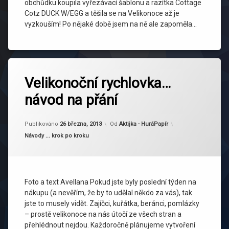
obchůdku koupila vyřezávací šablonu a razítka Cottage
Cotz DUCK W/EGG a těšila se na Velikonoce až je
vyzkouším! Po nějaké době jsem na ně ale zapoměla…
Označeno
tagem
Velikonoční rychlovka…
Avellana
návod na přání
Velikonoce
Aktualizováno
26 března, 2013
Publikováno
26 března, 2013
Od
Aktijka - HuráPapír
Kategorie:
Návody ... krok po kroku
Foto a text Avellana Pokud jste byly poslední týden na
nákupu (a nevěřím, že by to udělal někdo za vás), tak
jste to musely vidět. Zajíčci, kuřátka, beránci, pomlázky
– prostě velikonoce na nás útočí ze všech stran a
přehlédnout nejdou. Každoročně plánujeme vytvoření