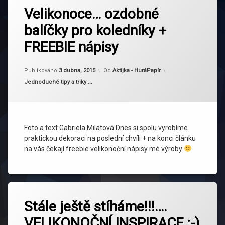
tagem
Velikonoce… ozdobné
Velikonoce
balíčky pro koledníky +
FREEBIE nápisy
Aktualizováno
3 dubna, 2015
Publikováno
3 dubna, 2015
Od
Aktijka - HuráPapír
Kategorie:
Jednoduché tipy a triky ...
Foto a text Gabriela Milatová Dnes si spolu vyrobíme
praktickou dekoraci na poslední chvíli + na konci článku
na vás čekají freebie velikonoční nápisy mé výroby
Označeno
tagem
Stále ještě stíháme!!!….
Velikonoce
VELIKONOČNÍ INSPIRACE :-)