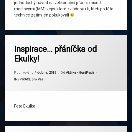
jednoduchý návod na velikonoční přání s mixed-
mediovými (MM) vejci, které zvládnou i ti, kteří po této
technice zatím jen pokukovali
Označeno
tagem
Inspirace… přáníčka od
Velikonoce
Ekulky!
Publikováno
4 dubna, 2015
Od
Aktijka - HuráPapír
Kategorie:
INSPIRACE pro Vás
Foto Ekulka
Označeno