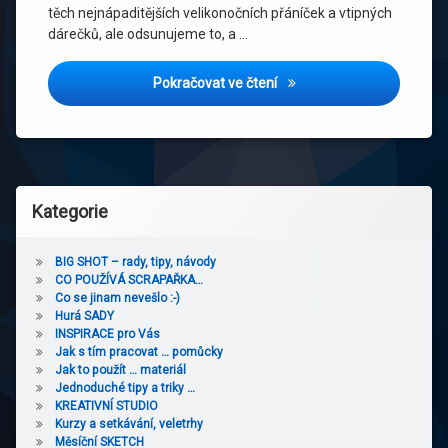
těch nejnápaditějších velikonočních přáníček a vtipných
dárečků, ale odsunujeme to, a …
Velikonoční rychlovka… náv
Pokračovat ve čtení
Kategorie
BIG SHOT – rady, tipy, návody
CO POUŽÍVÁ SCRAPAŘKA…
Co se jinam nevešlo :-)
Hurá SADY
INSPIRACE pro Vás
Jak s tím pracovat … pomůcky
Jak to použít … materiál
Jednoduché tipy a triky …
KREATIVNÍ STUDIO
Kurzy a setkávání, veletrhy
Měsíční SKETCH