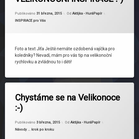
Aktualizováno
3 dubna, 2015
Publikováno
31 března, 2015
Od
Aktijka - HuráPapír
Kategorie:
INSPIRACE pro Vás
Foto a text Jíťa Ještě nemáte ozdobená vajíčka pro
koledníky? Nevadí, mám pro vás tip na velikonoční
rychlovku a zvládnou to i děti!
Označeno
tagem
Chystáme se na Velikonoce
přání
:-)
Velikonoce
Publikováno
3 března, 2015
Od
Aktijka - HuráPapír
Kategorie:
Návody ... krok po kroku