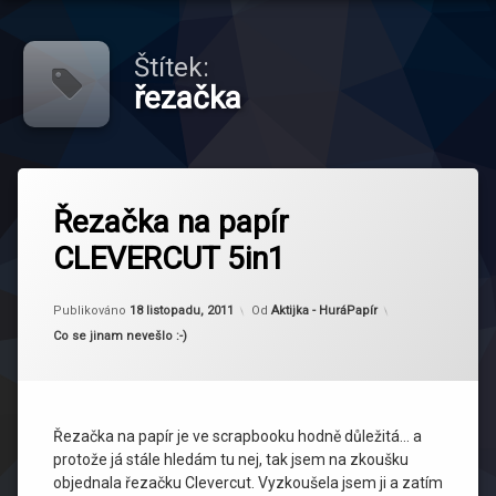
Štítek:
řezačka
Označeno
tagem
Řezačka na papír
řezačka
CLEVERCUT 5in1
řezačky
Aktualizováno
18 listopadu, 2011
Publikováno
18 listopadu, 2011
Od
Aktijka - HuráPapír
Kategorie:
Co se jinam nevešlo :-)
Řezačka na papír je ve scrapbooku hodně důležitá… a
protože já stále hledám tu nej, tak jsem na zkoušku
objednala řezačku Clevercut. Vyzkoušela jsem ji a zatím