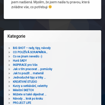
jsem nadšená. Myslím, že jsem našla tu pravou, která
zvládne vše, co potřebuji
Kategorie
BIG SHOT – rady, tipy, návody
CO POUŽÍVÁ SCRAPAŘKA…
Co se jinam nevešlo :-)
Hurá SADY
INSPIRACE pro Vás
Jak s tím pracovat … pomůcky
Jak to použít … materiál
Jednoduché tipy a triky …
KREATIVNÍ STUDIO
Kurzy a setkávání, veletrhy
Měsíční SKETCH
Můžete si také objednat …
Návody … krok po kroku
PROJECT LIFE