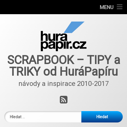
Návody
MENU
Přejít
Autoři článků
k
obsahu
E-shop
webu
Nové nápady a inspirace ScrapBlog od 2018
SCRAPBOOK – TIPY a
TRIKY od HuráPapíru
návody a inspirace 2010-2017
RSS
Vyhledávání