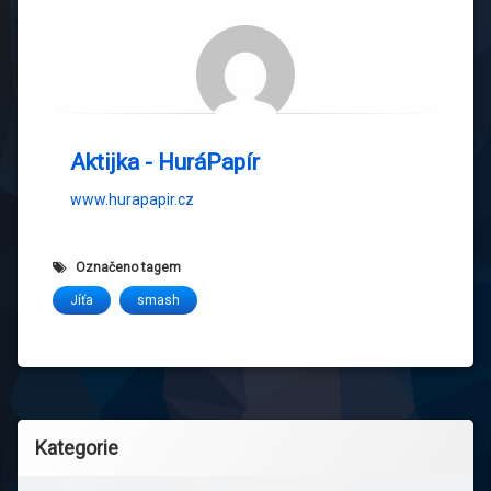
Aktijka - HuráPapír
www.hurapapir.cz
Označeno tagem
Jíťa
smash
Kategorie