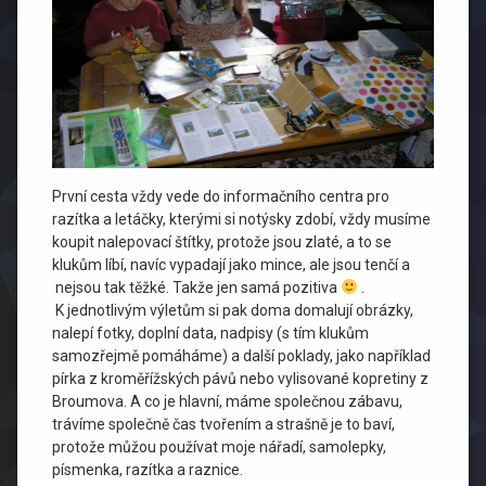
První cesta vždy vede do informačního centra pro
razítka a letáčky, kterými si notýsky zdobí, vždy musíme
koupit nalepovací štítky, protože jsou zlaté, a to se
klukům líbí, navíc vypadají jako mince, ale jsou tenčí a
nejsou tak těžké. Takže jen samá pozitiva
.
K jednotlivým výletům si pak doma domalují obrázky,
nalepí fotky, doplní data, nadpisy (s tím klukům
samozřejmě pomáháme) a další poklady, jako například
pírka z kroměřížských pávů nebo vylisované kopretiny z
Broumova. A co je hlavní, máme společnou zábavu,
trávíme společně čas tvořením a strašně je to baví,
protože můžou používat moje nářadí, samolepky,
písmenka, razítka a raznice.