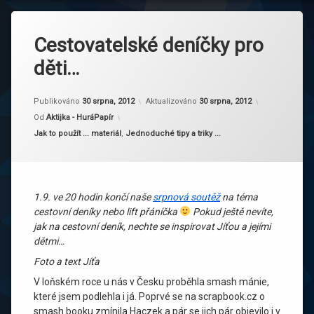
Cestovatelské deníčky pro
děti…
Publikováno
30 srpna, 2012
Aktualizováno
30 srpna, 2012
Od
Aktijka - HuráPapír
Kategorie:
Jak to použít ... materiál
,
Jednoduché tipy a triky ...
1.9. ve 20 hodin končí naše
srpnová soutěž
na téma
cestovní deníky nebo lift přáníčka
Pokud ještě nevíte,
jak na cestovní deník, nechte se inspirovat Jíťou a jejími
dětmi…
Foto a text Jíťa
V loňském roce u nás v Česku proběhla smash mánie,
které jsem podlehla i já. Poprvé se na scrapbook.cz o
smash booku zmínila Haczek a pár se jich pár objevilo i v