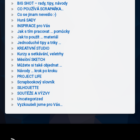
BIG SHOT – rady, tipy, návody
CO POUŽÍVÁ SCRAPAŘKA…
Co se jinam nevešlo :-)
Hurá SADY
INSPIRACE pro Vás
Jak s tím pracovat … pomůcky
Jak to použít … materiál
Jednoduché tipy a triky …
KREATIVNÍ STUDIO
Kurzy a setkávání, veletrhy
Měsíční SKETCH
Můžete si také objednat …
Návody … krok po kroku
PROJECT LIFE
Scrapbookový slovník
SILHOUETTE
SOUTĚŽE A VÝZVY
Uncategorized
Vyzkoušeli jsme pro Vás…