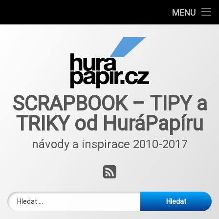
Návody
MENU
Přejít
Autoři článků
k
obsahu
E-shop
webu
Nové nápady a inspirace ScrapBlog od 2018
SCRAPBOOK – TIPY a
TRIKY od HuráPapíru
návody a inspirace 2010-2017
RSS
Vyhledávání