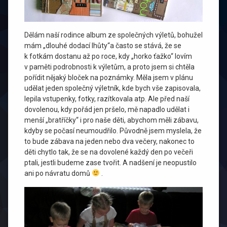
Dělám naší rodince album ze společných výletů, bohužel
mám „dlouhé dodací lhůty“a často se stává, že se
k fotkám dostanu až po roce, kdy „horko ťažko“ lovím
v paměti podrobnosti k výletům, a proto jsem si chtěla
pořídit nějaký bloček na poznámky. Měla jsem v plánu
udělat jeden společný výletník, kde bych vše zapisovala,
lepila vstupenky, fotky, razítkovala atp. Ale před naší
dovolenou, kdy pořád jen pršelo, mě napadlo udělat i
menší „bratříčky“ i pro naše děti, abychom měli zábavu,
kdyby se počasí neumoudřilo. Původně jsem myslela, že
to bude zábava na jeden nebo dva večery, nakonec to
děti chytlo tak, že se na dovolené každý den po večeři
ptali, jestli budeme zase tvořit. A nadšení je neopustilo
ani po návratu domů
.