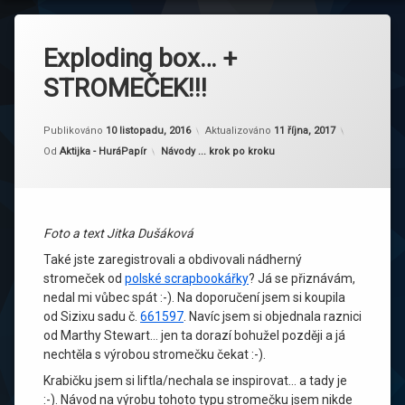
Exploding box… +
STROMEČEK!!!
Publikováno
10 listopadu, 2016
Aktualizováno
11 října, 2017
Kategorie:
Od
Aktijka - HuráPapír
Návody ... krok po kroku
Foto a text Jitka Dušáková
Také jste zaregistrovali a obdivovali nádherný
stromeček od
polské scrapbookářky
? Já se přiznávám,
nedal mi vůbec spát :-). Na doporučení jsem si koupila
od Sizixu sadu č.
661597
. Navíc jsem si objednala raznici
od Marthy Stewart… jen ta dorazí bohužel později a já
nechtěla s výrobou stromečku čekat :-).
Krabičku jsem si liftla/nechala se inspirovat… a tady je
:-). Návod na výrobu tohoto typu stromečku jsem nikde