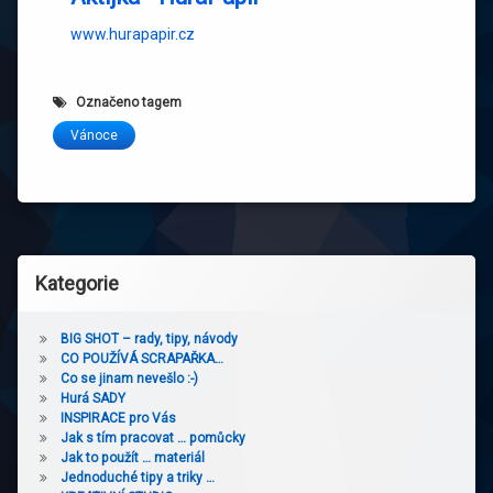
www.hurapapir.cz
Označeno tagem
Vánoce
Kategorie
BIG SHOT – rady, tipy, návody
CO POUŽÍVÁ SCRAPAŘKA…
Co se jinam nevešlo :-)
Hurá SADY
INSPIRACE pro Vás
Jak s tím pracovat … pomůcky
Jak to použít … materiál
Jednoduché tipy a triky …