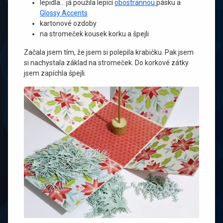
lepidla… já použila lepící
obostrannou
pásku a
Glossy Accents
kartonové ozdoby
na stromeček kousek korku a špejli
Začala jsem tím, že jsem si polepila krabičku. Pak jsem
si nachystala základ na stromeček. Do korkové zátky
jsem zapíchla špejli.