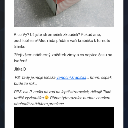
A co Vy? Už jste stromeček zkoušeli? Pokud ano,
pochlubte se! Moc ráda přidám vaši krabičku k tomuto
článku.
Přeji všem nádherný začátek zimy a co nejvíce času na
tvoření!
Jitka D.
PS: Tady je moje loňská
vánoční krabička
… hmm, copak
bude za rok…
PPS: Iva P. našla návod na lepší stromeček, děkuji! Také
určitě vyzkouším
Přímo tyto raznice budou v našem
obchodě začátkem prosince.