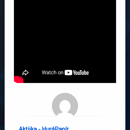
Aktijka - HuráPapír