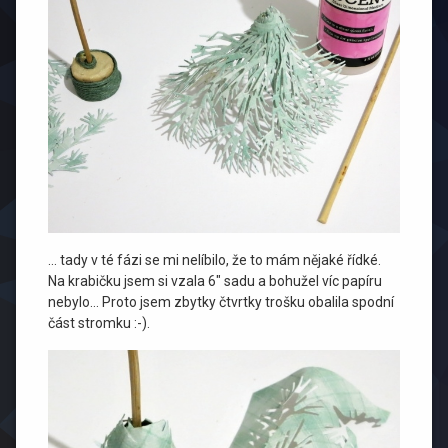
… tady v té fázi se mi nelíbilo, že to mám nějaké řídké.
Na krabičku jsem si vzala 6″ sadu a bohužel víc papíru
nebylo… Proto jsem zbytky čtvrtky trošku obalila spodní
část stromku :-).