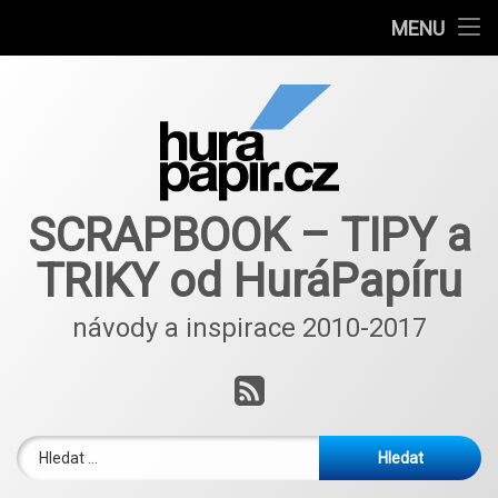
Návody
MENU
Přejít
Autoři článků
k
obsahu
E-shop
webu
Nové nápady a inspirace ScrapBlog od 2018
SCRAPBOOK – TIPY a
TRIKY od HuráPapíru
návody a inspirace 2010-2017
RSS
Vyhledávání