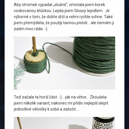
Aby stromek vypadal „slušně“, omotala jsem korek
voskovanou šňůrkou. Lepila jsem Glossy lepidlem. Je
výborné v tom, že dobře drží a velmi rychle schne. Také
jsem přemýšlela, že použiji tavnou pistoli… ale nemám ji
zatím moc ráda :-).
Teď začala ta horší část :-)… jak na větve… Zkoušela
jsem několik variant, nakonec mi přišlo nejlepší slepit
jednotlivé větvičky k sobě a zatočit….