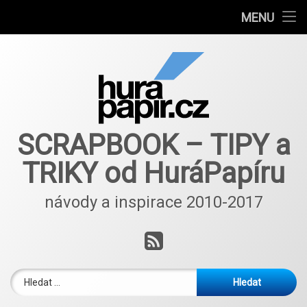
Návody
MENU
Přejít
Autoři článků
k
obsahu
E-shop
webu
Nové nápady a inspirace ScrapBlog od 2018
SCRAPBOOK – TIPY a
TRIKY od HuráPapíru
návody a inspirace 2010-2017
RSS
Vyhledávání