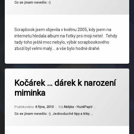
Kategorie:
Co se jinam nevešlo :-)
Scrapbook jsem objevila v květnu 2005, kdy jsem na
internetu hledala album na fotky pro moji neteř. Tehdy
tady toho ještě moc nebylo, výběr scrapbookového
zboží byl velmi malý…. a vše bylo hodně drahé.
Kočárek … dárek k narození
miminka
Aktualizováno
18 září, 2011
Publikováno
4 října, 2010
Od
Aktijka - HuráPapír
Kategorie:
Co se jinam nevešlo :-)
,
Jednoduché tipy a triky ...