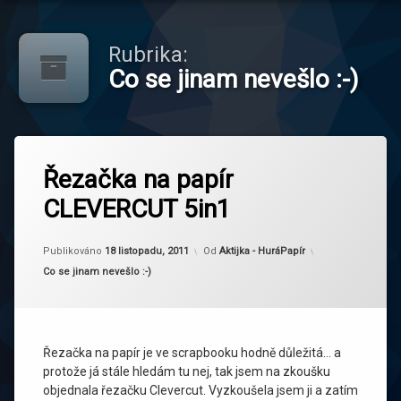
Rubrika:
Co se jinam nevešlo :-)
Označeno
tagem
Řezačka na papír
řezačka
CLEVERCUT 5in1
řezačky
Aktualizováno
18 listopadu, 2011
Publikováno
18 listopadu, 2011
Od
Aktijka - HuráPapír
Kategorie:
Co se jinam nevešlo :-)
Řezačka na papír je ve scrapbooku hodně důležitá… a
protože já stále hledám tu nej, tak jsem na zkoušku
objednala řezačku Clevercut. Vyzkoušela jsem ji a zatím