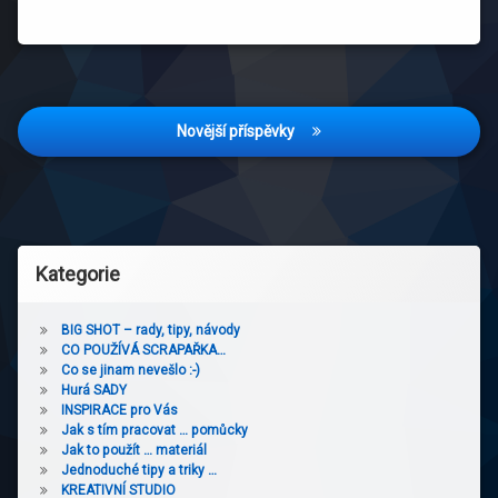
Navigace
Novější příspěvky
pro
příspěvky
Kategorie
BIG SHOT – rady, tipy, návody
CO POUŽÍVÁ SCRAPAŘKA…
Co se jinam nevešlo :-)
Hurá SADY
INSPIRACE pro Vás
Jak s tím pracovat … pomůcky
Jak to použít … materiál
Jednoduché tipy a triky …
KREATIVNÍ STUDIO