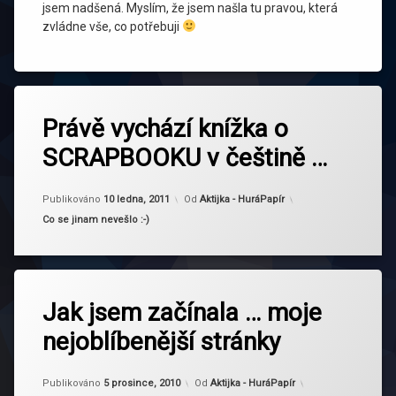
jsem nadšená. Myslím, že jsem našla tu pravou, která
zvládne vše, co potřebuji
Právě vychází knížka o
SCRAPBOOKU v češtině …
Aktualizováno
14 ledna, 2011
Publikováno
10 ledna, 2011
Od
Aktijka - HuráPapír
Kategorie:
Co se jinam nevešlo :-)
Jak jsem začínala … moje
nejoblíbenější stránky
Aktualizováno
18 září, 2011
Publikováno
5 prosince, 2010
Od
Aktijka - HuráPapír