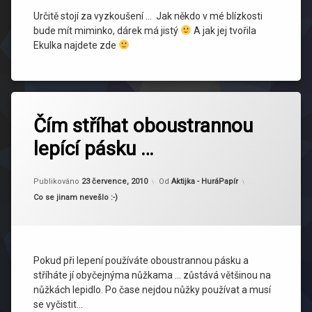
Určitě stojí za vyzkoušení … Jak někdo v mé blízkosti
bude mít miminko, dárek má jistý
A jak jej tvořila
Ekulka najdete zde
Čím stříhat oboustrannou
lepící pásku …
Aktualizováno
23 července, 2010
Publikováno
23 července, 2010
Od
Aktijka - HuráPapír
Kategorie:
Co se jinam nevešlo :-)
Pokud při lepení používáte oboustrannou pásku a
stříháte jí obyčejnýma nůžkama … zůstává většinou na
nůžkách lepidlo. Po čase nejdou nůžky používat a musí
se vyčistit…