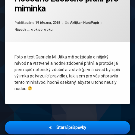
miminka
Aktualizováno
19 března, 2015
Publikováno
19 března, 2015
Od
Aktijka - HuráPapír
Kategorie:
Návody ... krok po kroku
Foto a text Gabriela M. Jitka mě požádala o nějaký
návod na vrstvené a hodně zdobené přání, a protože já
jsem spíš notorický zdobič a vrstvič (první návod byl spíš
výjimka potvrzující pravidlo), tak jsem pro vás připravila
tento mininávod, hodně osekaný, abyste u toho neusly
nudou
Navigace
Starší příspěvky
pro