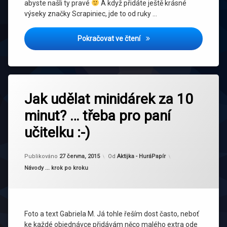
abyste našli ty pravé
A když přidáte ještě krásné
výseky značky Scrapiniec, jde to od ruky …
Přání ze sady BED OF ROS
Pokračovat ve čtení
Označeno
tagem
Jak udělat minidárek za 10
dárek
minut? … třeba pro paní
učitelku :-)
Aktualizováno
27 června, 2015
Publikováno
27 června, 2015
Od
Aktijka - HuráPapír
Kategorie:
Návody ... krok po kroku
Foto a text Gabriela M. Já tohle řeším dost často, neboť
ke každé objednávce přidávám něco malého extra ode