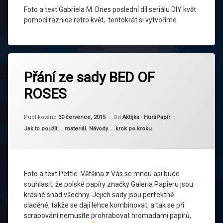
Foto a text Gabriela M. Dnes poslední díl seriálu DIY květ
pomocí raznice retro květ, tentokrát si vytvoříme
Přání ze sady BED OF
ROSES
Publikováno
30 července, 2015
Od
Aktijka - HuráPapír
Kategorie:
Jak to použít ... materiál
,
Návody ... krok po kroku
Foto a text Pettie Většina z Vás se mnou asi bude
souhlasit, že polské papíry značky Galeria Papieru jsou
krásné snad všechny. Jejich sady jsou perfektně
sladěné, takže se dají lehce kombinovat, a tak se při
scrapování nemusíte prohrabovat hromadami papírů,