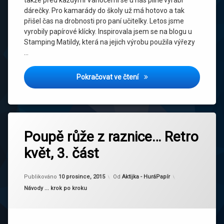
takže před každými Vánocemi se u nás pilně vyrábí
dárečky. Pro kamarády do školy už má hotovo a tak
přišel čas na drobnosti pro paní učitelky. Letos jsme
vyrobily papírové klícky. Inspirovala jsem se na blogu u
Stamping Matildy, která na jejich výrobu použila výřezy
…
Jak na PTAČÍ KLECE … krás
Pokračovat ve čtení
Poupě růže z raznice… Retro
květ, 3. část
Aktualizováno
10 prosince, 2015
Publikováno
10 prosince, 2015
Od
Aktijka - HuráPapír
Kategorie:
Návody ... krok po kroku