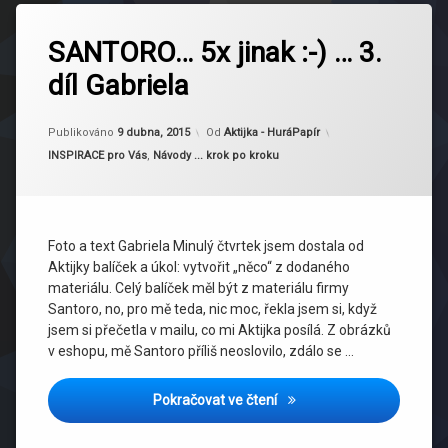
Označeno
tagem
SANTORO… 5x jinak :-) … 3.
Gabriela
díl Gabriela
Milatová
krabička
Aktualizováno
9 dubna, 2015
santoro
Publikováno
9 dubna, 2015
Od
Aktijka - HuráPapír
Kategorie:
INSPIRACE pro Vás
,
Návody ... krok po kroku
Foto a text Gabriela Minulý čtvrtek jsem dostala od
Aktijky balíček a úkol: vytvořit „něco“ z dodaného
materiálu. Celý balíček měl být z materiálu firmy
Santoro, no, pro mě teda, nic moc, řekla jsem si, když
jsem si přečetla v mailu, co mi Aktijka posílá. Z obrázků
v eshopu, mě Santoro příliš neoslovilo, zdálo se …
SANTORO… 5x jinak
… 3. d
Pokračovat ve čtení