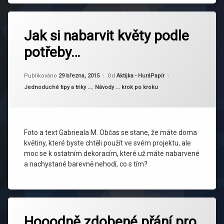
Jak si nabarvit květy podle
potřeby…
Aktualizováno
30 března, 2015
Publikováno
29 března, 2015
Od
Aktijka - HuráPapír
Kategorie:
Jednoduché tipy a triky ...
,
Návody ... krok po kroku
Foto a text Gabrieala M. Občas se stane, že máte doma
květiny, které byste chtěli použít ve svém projektu, ale
moc se k ostatním dekoracím, které už máte nabarvené
a nachystané barevně nehodí, co s tím?
Hooodně zdobené přání pro