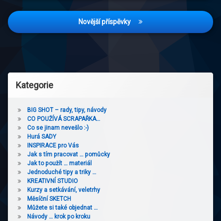
příspěvky
Novější příspěvky
Kategorie
BIG SHOT – rady, tipy, návody
CO POUŽÍVÁ SCRAPAŘKA…
Co se jinam nevešlo :-)
Hurá SADY
INSPIRACE pro Vás
Jak s tím pracovat … pomůcky
Jak to použít … materiál
Jednoduché tipy a triky …
KREATIVNÍ STUDIO
Kurzy a setkávání, veletrhy
Měsíční SKETCH
Můžete si také objednat …
Návody … krok po kroku