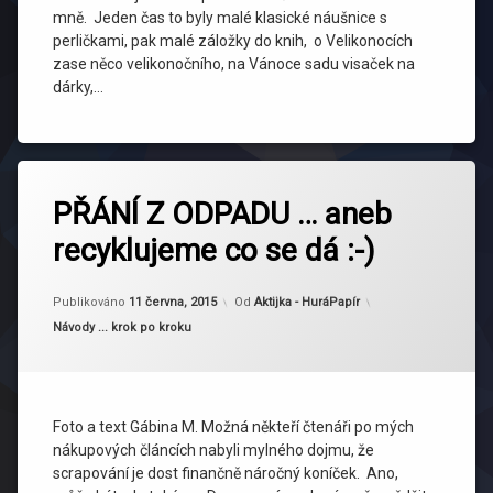
mně. Jeden čas to byly malé klasické náušnice s
perličkami, pak malé záložky do knih, o Velikonocích
zase něco velikonočního, na Vánoce sadu visaček na
dárky,…
Označeno
tagem
PŘÁNÍ Z ODPADU … aneb
přání
recyklujeme co se dá :-)
Aktualizováno
12 června, 2015
Publikováno
11 června, 2015
Od
Aktijka - HuráPapír
Kategorie:
Návody ... krok po kroku
Foto a text Gábina M. Možná někteří čtenáři po mých
nákupových článcích nabyli mylného dojmu, že
scrapování je dost finančně náročný koníček. Ano,