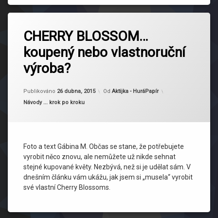
Označeno
tagem
CHERRY BLOSSOM…
kytky
koupený nebo vlastnoruční
výroba?
Aktualizováno
26 dubna, 2015
Publikováno
26 dubna, 2015
Od
Aktijka - HuráPapír
Kategorie:
Návody ... krok po kroku
Foto a text Gábina M. Občas se stane, že potřebujete
vyrobit něco znovu, ale nemůžete už nikde sehnat
stejné kupované květy. Nezbývá, než si je udělat sám. V
dnešním článku vám ukážu, jak jsem si „musela“ vyrobit
své vlastní Cherry Blossoms.