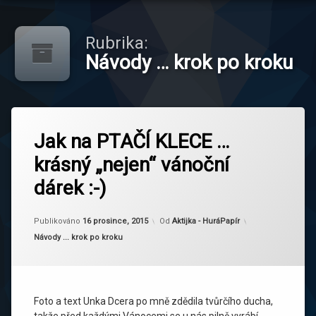
Rubrika:
Návody … krok po kroku
Označeno
tagem
Jak na PTAČÍ KLECE …
3D
krásný „nejen“ vánoční
klec
dárek :-)
Aktualizováno
16 prosince, 2015
Publikováno
16 prosince, 2015
Od
Aktijka - HuráPapír
Kategorie:
Návody ... krok po kroku
Foto a text Unka Dcera po mně zdědila tvůrčího ducha,