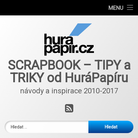
Návody
MENU
Přejít
Autoři článků
k
obsahu
E-shop
webu
Nové nápady a inspirace ScrapBlog od 2018
SCRAPBOOK – TIPY a
TRIKY od HuráPapíru
návody a inspirace 2010-2017
RSS
Vyhledávání